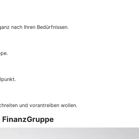
anz nach Ihren Bedürfnissen.
ppe.
lpunkt.
chreiten und vorantreiben wollen.
e FinanzGruppe