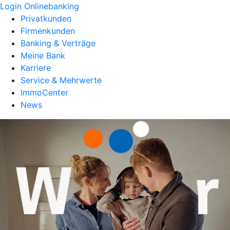
Login Onlinebanking
Privatkunden
Firmenkunden
Banking & Verträge
Meine Bank
Karriere
Service & Mehrwerte
ImmoCenter
News