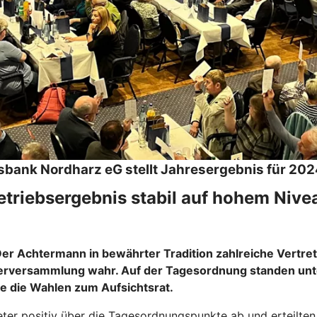
sbank Nordharz eG stellt Jahresergebnis für 202
etriebsergebnis stabil auf hohem Nive
 Der Achtermann in bewährter Tradition zahlreiche Vertr
rversammlung wahr. Auf der Tagesordnung standen unter
 die Wahlen zum Aufsichtsrat.
eter positiv über die Tagesordnungspunkte ab und erteilte