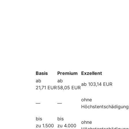
Basis
Premium
Exzellent
ab
ab
ab 103,14 EUR
21,71 EUR
58,05 EUR
ohne
—
—
Höchstentschädigung
bis
bis
ohne
zu 1.500
zu 4.000
Höchstentschädigung