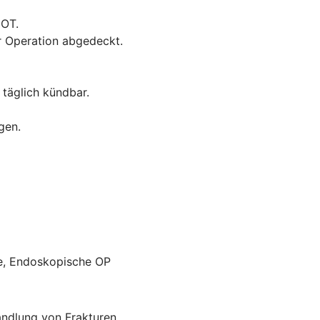
GOT.
r Operation abgedeckt.
 täglich kündbar.
gen.
ie, Endoskopische OP
andlung von Frakturen